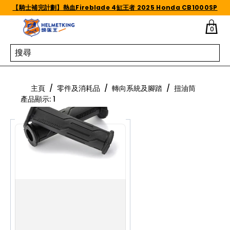
Skip to content
【騎士補完計劃】熱血Fireblade 4缸王者 2025 Honda CB1000SP
0
扭油筒
主頁
/
零件及消耗品
/
轉向系統及腳踏
/
扭油筒
產品顯示
:
1