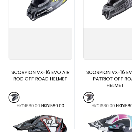
XS
S
M
L
XL
XS
S
M
L
X
SCORPION VX-16 EVO AIR
SCORPION VX-16 EV
ROD OFF ROAD HELMET
PATRIOT OFF R
HELMET
HKD
1680.00
HKD
1580.00
HKD
1680.00
HKD
158
加入購物車
加入購物車