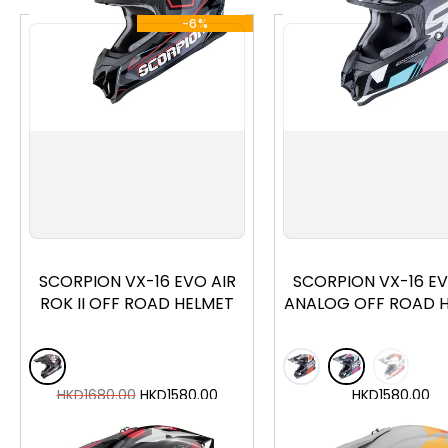
-6%
XS
S
M
L
XL
XS
S
M
L
XL
SCORPION VX-16 EVO AIR
SCORPION VX-16 EV
ROK II OFF ROAD HELMET
ANALOG OFF ROAD 
HKD
1680.00
HKD
1580.00
HKD
1580.00
加入購物車
加入購物車