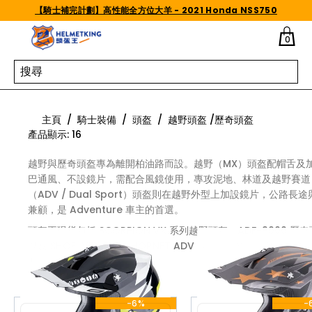
Skip to content
【騎士補完計劃】高性能全方位大羊 - 2021 Honda NSS750
0
越野頭盔 /歷奇頭盔
主頁
/
騎士裝備
/
頭盔
/
越野頭盔 /歷奇頭盔
產品顯示
:
16
越野與歷奇頭盔專為離開柏油路而設。越野（MX）頭盔配帽舌及
巴通風、不設鏡片，需配合風鏡使用，專攻泥地、林道及越野賽道
（ADV / Dual Sport）頭盔則在越野外型上加設鏡片，公路長
兼顧，是 Adventure 車主的首選。
頭盔王現貨包括 SCORPION VX 系列越野頭盔、ADF-9000 歷
以及 SHOEI VFX-WR、HORNET ADV 等日歐正貨。可使用「產
型」篩選器選擇越野盔或兩用盔。
-6%
-