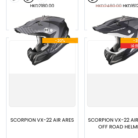
HKD
2180.00
HKD
2480.00
HKD
161
加入購物車
加入購物車
-20%
-
減
XS
S
M
L
XL
XS
S
M
L
X
SCORPION VX-22 AIR ARES
SCORPION VX-22 AIR
OFF ROAD HELM