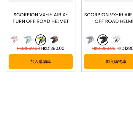
SCORPION VX-16 AIR X-
SCORPION VX-16 AI
TURN OFF ROAD HELMET
OFF ROAD HELM
HKD
1580.00
HKD
1380.00
HKD
1380.00
HKD
128
加入購物車
加入購物車