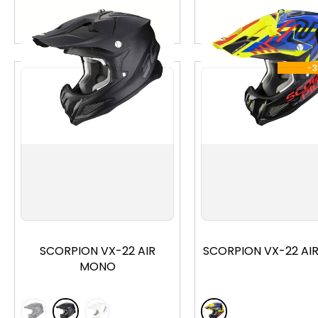
加入購物車
加入購物車
-
XS
S
M
L
XL
XS
S
M
L
X
SCORPION VX-22 AIR
SCORPION VX-22 AI
MONO