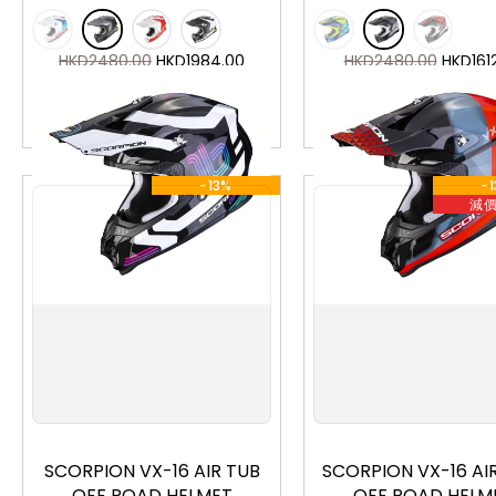
HKD
2480.00
HKD
1984.00
HKD
2480.00
HKD
161
加入購物車
加入購物車
-13%
-
減
XS
S
M
L
XL
XXL
XS
S
M
L
XL
SCORPION VX-16 AIR TUB
SCORPION VX-16 AI
OFF ROAD HELMET
OFF ROAD HELM