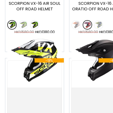
SCORPION VX-16 AIR SOUL
SCORPION VX-16 
OFF ROAD HELMET
ORATIO OFF ROAD 
HKD
1580.00
HKD
1380.00
HKD
1580.00
HKD
138
加入購物車
加入購物車
-13%
-
XS
S
M
L
XL
XXL
XS
S
M
L
XL