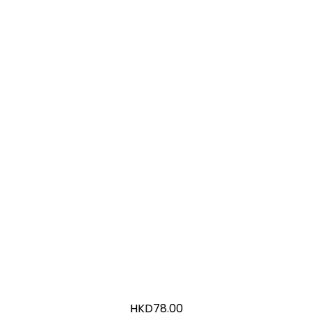
HKD
78.00