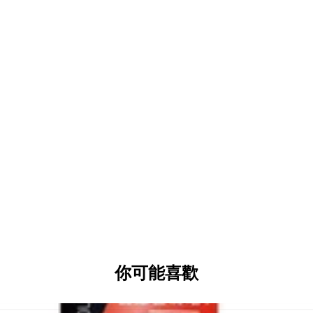
慕絲泡沫即噴即用，操作簡便
適用於頭盔內襯及車椅等表面
回復潔淨如新外觀，強化原有色澤
規格 Specifications
容量 Volume：250ml
配方 Formula：天然植物酵素 Natural
類別 Type：乾洗泡沫清潔劑 Dry foa
English
T-FENCE Helmet Dry Foam Cleaner is 
unique natural plant enzyme formula. 
restoring a clean, like-new appearanc
你可能喜歡
Natural plant enzyme formula th
Instant mousse foam for minimal