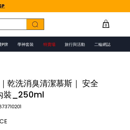
SP
0
費P牌
學神套裝
特賣場
旅行與活動
二輪網誌
｜乾洗消臭清潔慕斯｜ 安全
裝_250ml
873710201
NCE