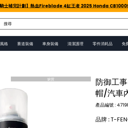
騎士補完計劃】熱血Fireblade 4缸王者 2025 Honda CB1000
風格
賽道裝備
車身裝備
清潔護理
零件消耗品
免
缺貨
防御工事
帽/汽車內
產品編號
:
4719
品牌
:
T-FE