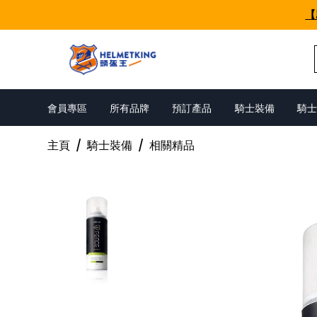
Skip to content
【
會員專區
所有品牌
預訂產品
騎士裝備
騎士
主頁
/
騎士裝備
/
相關精品