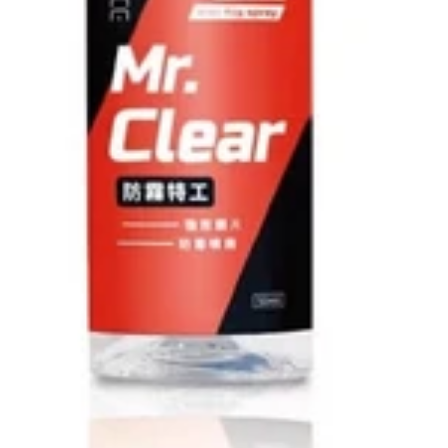
Suitable for helmet liners and ca
Restores a clean, like-new look 
圖片及介紹只供參考，一切以實物為實。
Images and descriptions are for refere
Please feel free to contact our staff.