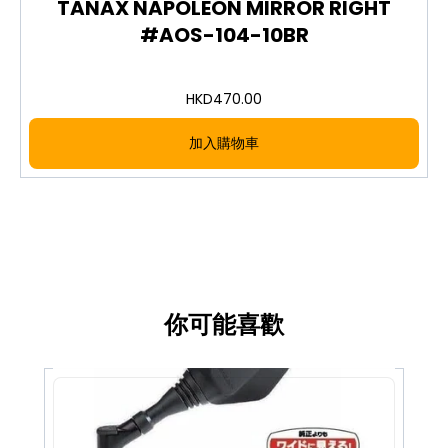
TANAX NAPOLEON MIRROR RIGHT
#AOS-104-10BR
TANAX NAPOLEON AOS-104-10BL is a left-side
cowling mirror that brings a dynamic, sporty look
to your motorcycle with a German-made blue
HKD
470.00
mirror and a black body.
加入購物車
German-made blue mirror for a clear, high-
quality rear view and a cool sporty accent
Includes both 10mm forward and reverse
mounting bolts for wide vehicle compatibility
Multiple joints with a wide range of motion for
easy adjustment
Shock-through joint structure cushions
impact on contact with pedestrians or
你可能喜歡
obstacles
Weight approx. 460g; housing ABS, stay zinc
die-cast; mirror curvature R1200
圖片及介紹只供參考，一切以實物為實。歡迎向我們店員
查詢。