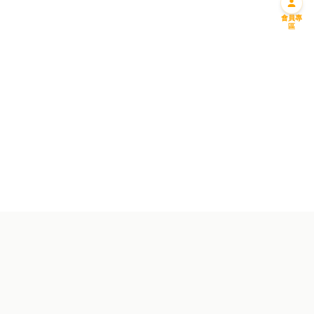
會員專
區
迎新優惠一
迎新優惠二
免費送您一升偈油
購滿一千 即減一百
成為會員並馬上預約!
成為會員馬上享用優惠