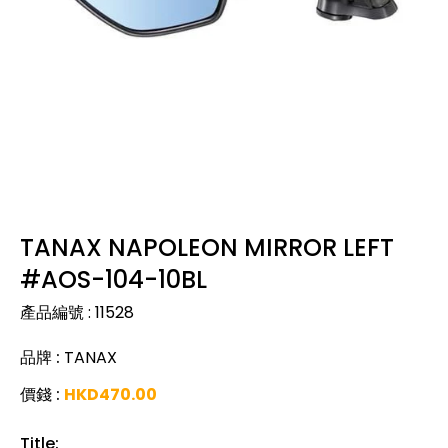
TANAX NAPOLEON MIRROR LEFT
#AOS-104-10BL
產品編號
:
11528
品牌
:
TANAX
價錢
:
HKD
470.00
Title
: