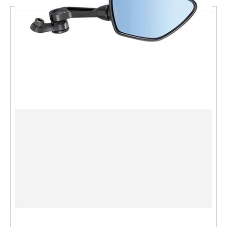
隨附 10mm 正牙與反牙安裝螺絲，適配多種車型
多向關節設計，調整範圍廣，可依車身與騎士體型
自由調節
Shock-through 防撞關節結構，接觸行人或障礙物
時可緩衝衝擊
黑色鏡身設計，運動感十足
規格 Specifications
安裝位置 Position：左側 Left
重量 Weight：約 460g (16.2 oz)
材質 Material：鏡殼 ABS／支架 Stay 鋅合金壓鑄
Zinc die-cast
鏡面曲率 Mirror Curvature：R1200
鏡面 Mirror Surface：藍鏡 Blue Mirror（德國製）
隨附 Includes：鏡體 x1、10mm 正牙螺絲 x1、
10mm 反牙螺絲 x1、10mm 螺絲蓋 x1、墊片 x1、六角
扳手 x1
English