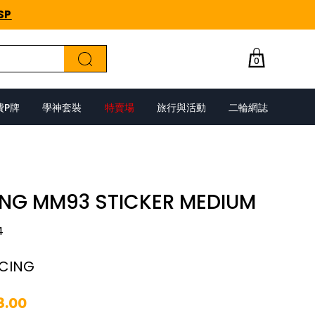
SP
0
費P牌
學神套裝
特賣場
旅行與活動
二輪網誌
ING MM93 STICKER MEDIUM
4
ACING
8.00