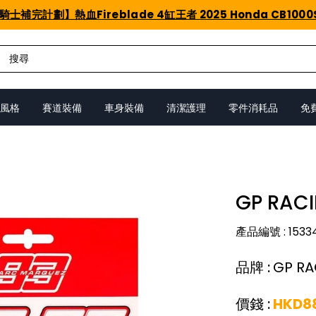
騎士補完計劃】熱血Fireblade 4缸王者 2025 Honda CB1000
風格
賽道裝備
車身裝備
清潔護理
零件消耗品
免
GP RAC
產品編號
:
1533
品牌
:
GP R
價錢
:
HKD
8