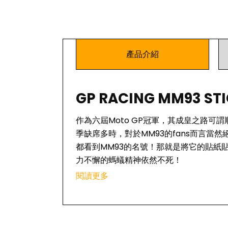
產品介紹
GP RACING MM93 ST
作為六屆Moto GP冠軍，其成皇之路可謂順
季缺席多時，對於MM93的fans而言當
都看到MM93的名號！那就是將它的貼紙
力不懈的螞蟻精神依然不死！
閱讀更多
有關GP RACING
GP RACING Apparal是Moto