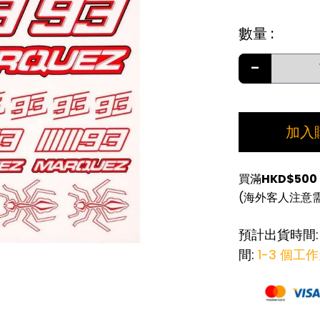
數量
:
-
加入
買滿
HKD$500
(海外客人注意
預計出貨時間
間:
1-3 個工