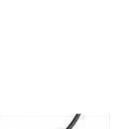
Honda HRC、Kawasaki Racing Team、
 GP冠軍Marc Marquez、三屆Moto GP冠軍
而具品質，從服飾、Cap帽到配件應有盡有，想要將賽車
ng的正版授權商品。