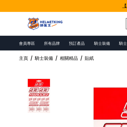
Skip to content
【
會員專區
所有品牌
預訂產品
騎士裝備
騎士
主頁
/
騎士裝備
/
相關精品
/
貼紙