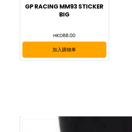
GP RACING MM93 STICKER
BIG
HKD
88.00
加入購物車