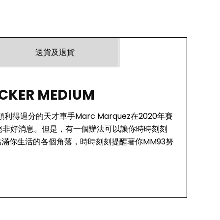
送貨及退貨
ICKER MEDIUM
利得過分的天才車手Marc Marquez在2020年賽
然絕非好消息。但是，有一個辦法可以讓你時時刻刻
貼滿你生活的各個角落，時時刻刻提醒著你MM93努
GP正版授權的認證周邊品牌，同時亦是許多車隊及頂級車手的