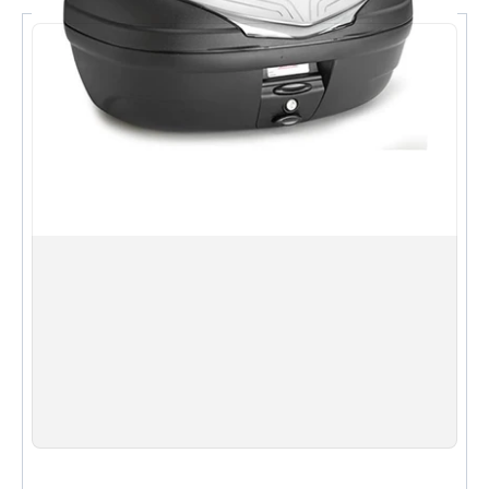
容量 35 公升，可容一頂全罩頭盔
具防水性能，箱蓋按扣式快關
黑色箱身配紅色反光片，壓花標誌飾板
隨箱附通用安裝套件及 K628 底板
規格 Specifications
型號 Model：K355N
容量 Capacity：35 L
顏色 Colour：黑色配紅色反光片 / Black with red
reflectors
固定系統 System：MONOLOCK®
箱身材質 Base & lid：PP 聚丙烯 / Polypropylene
反光片 Reflector：PC 聚碳酸酯 / Polycarbonate
中央飾板 Central plate：ABS（A900 噴漆）
隨附 Included：通用安裝套件 + K628 底板
English