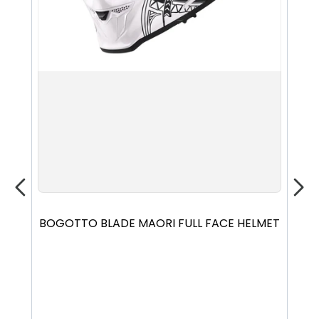
XS
S
M
L
XL
XXL
BOGOTTO BLADE MAORI FULL FACE HELMET