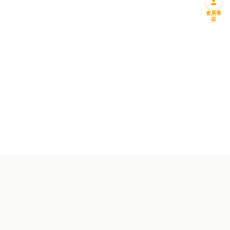
會員專
區
迎新優惠一
迎新優惠二
免費送您一升偈油
購滿一千 即減一百
成為會員並馬上預約!
成為會員馬上享用優惠