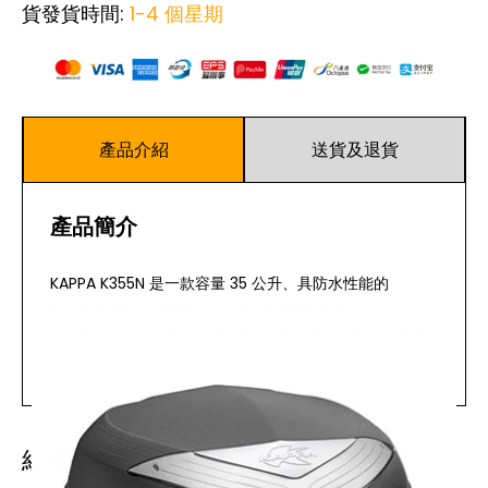
貨發貨時間:
1-4 個星期
產品介紹
送貨及退貨
產品簡介
KAPPA K355N 是一款容量 35 公升、具防水性能的
MONOLOCK® 機車尾箱，黑色箱身配紅色反光片。設計
可容納一頂全罩頭盔，頂蓋採用按扣式快關系統，外觀俐
落並鑲有壓花標誌飾板。此型號頂蓋不設可噴漆外殼。隨
閱讀更多
箱附送通用安裝套件及 K628 底板。
主要特點
經常一起購買
採用 MONOLOCK® 固定系統，安裝拆卸方便