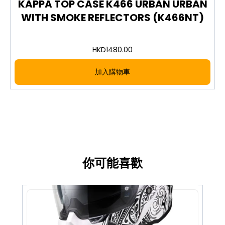
The KAPPA K355N is a 35-litre water-resistant
KAPPA TOP CASE K466 URBAN URBAN
MONOLOCK® top case in black with red reflectors,
WITH SMOKE REFLECTORS (K466NT)
designed to hold one full-face helmet. It features
a snap fastening system on the lid and an
embossed logo plate. This model does not have a
HKD
1480.00
paintable cover. Universal fitting kit and plate K628
are included.
加入購物車
MONOLOCK® fitting system, 35 L capacity
Fits one full-face helmet, water resistant
Snap fastening lid with embossed logo plate
Base and lid in PP (polypropylene); reflector in
PC (polycarbonate)
Central plate in ABS, painted A900
Universal kit and plate K628 included
你可能喜歡
圖片及介紹只供參考，一切以實物為實。歡迎向我們店員
查詢。
Images and descriptions are for reference only; the
actual product shall prevail. Please feel free to
contact our staff.