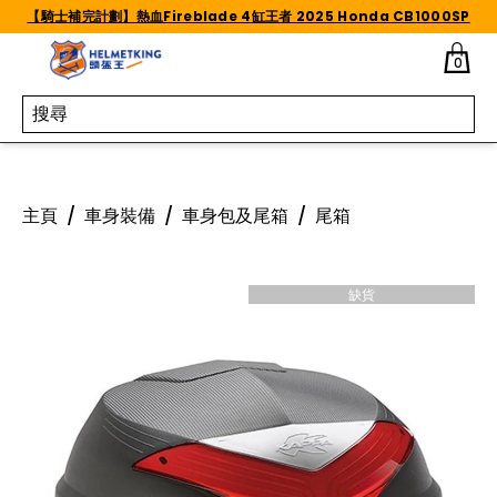
Skip to content
【騎士補完計劃】熱血Fireblade 4缸王者 2025 Honda CB1000SP
0
主頁
/
車身裝備
/
車身包及尾箱
/
尾箱
缺貨