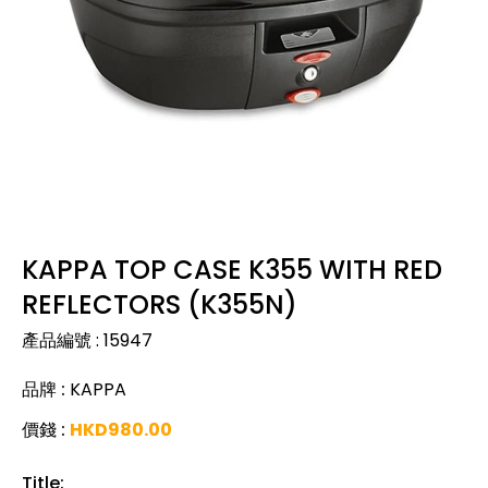
KAPPA TOP CASE K355 WITH RED
REFLECTORS (K355N)
產品編號
:
15947
品牌
:
KAPPA
價錢
:
HKD
980.00
Title
: