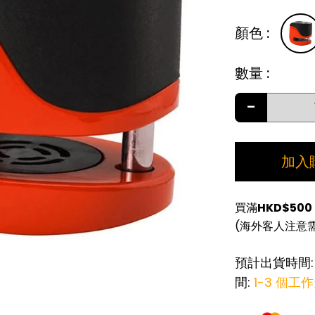
顏色
:
數量
:
-
加入
買滿
HKD$500
(海外客人注意
預計出貨時間
間:
1-3 個工