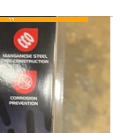
-9%
orcycle disc lock with a built-in 120dB alarm
lid zinc alloy lock body features a push-down
int finish and a 5.5 mm locking pin, powered by
selection
inc alloy
ing; 5.5 mm locking pin
ble battery
歡迎向我們店員查詢。
nce only; the actual product shall prevail.