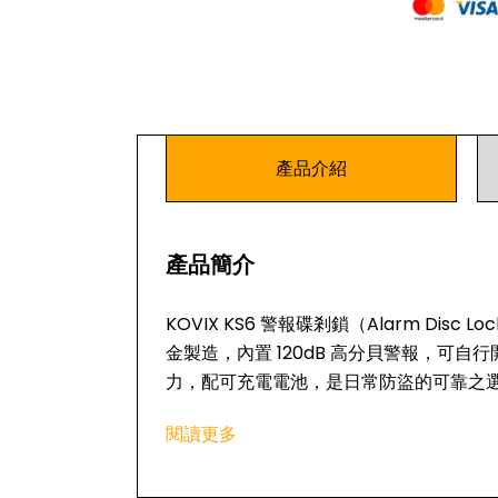
產品介紹
產品簡介
KOVIX KS6 警報碟剎鎖（Alarm Di
金製造，內置 120dB 高分貝警報，可
力，配可充電電池，是日常防盜的可靠之
主要特點
閱讀更多
內置 120dB 高分貝警報