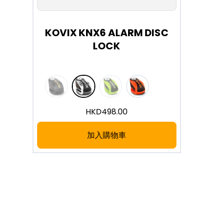
KOVIX KNX6 ALARM DISC
LOCK
HKD
498.00
加入購物車