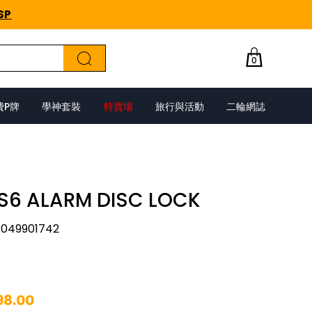
SP
0
費P牌
學神套裝
特賣場
旅行與活動
二輪網誌
S6 ALARM DISC LOCK
049901742
98.00