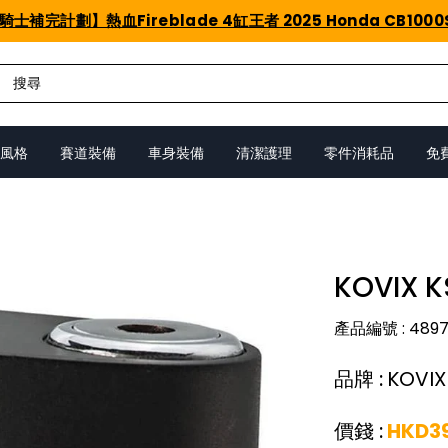
騎士補完計劃】熱血Fireblade 4缸王者 2025 Honda CB1000
風格
賽道裝備
車身裝備
清潔護理
零件消耗品
免
KOVIX K
產品編號
:
4897
品牌
:
KOVIX
價錢
:
HKD
3