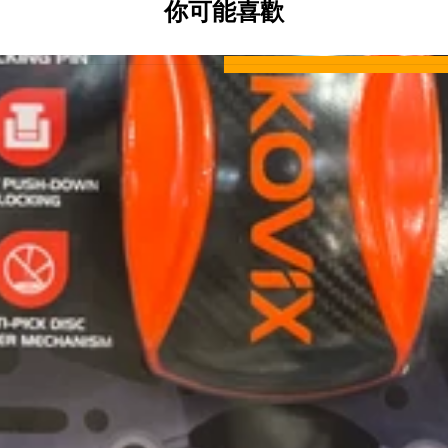
你可能喜歡
顏色 Colour：橙色 Orange
English
The KOVIX KS6 Alarm Disc Lock is a mot
and an On/Off alarm selection. The so
lock pin for easy locking, a strong pa
a rechargeable battery.
Built-in 120dB alarm with On/Off 
Unique lock body design in solid z
Push-down lock pin for easy lock
Strong paint finishing; rechargea
圖片及介紹只供參考，一切以實物為實。
Images and descriptions are for refere
Please feel free to contact our staff.