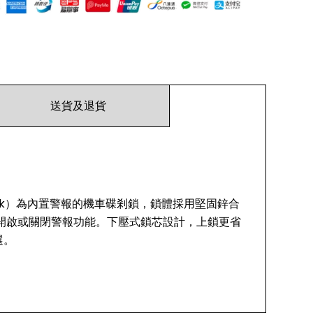
送貨及退貨
sc Lock）為內置警報的機車碟剎鎖，鎖體採用堅固鋅合
自行開啟或關閉警報功能。下壓式鎖芯設計，上鎖更省
選。