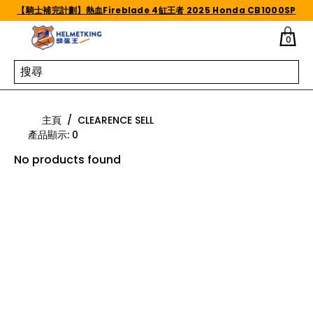
Skip to content
【騎士補完計劃】熱血Fireblade 4缸王者 2025 Honda CB1000SP
0
clearence sell
主頁
/
CLEARENCE SELL
產品顯示
:
0
No products found