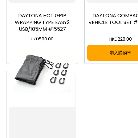
DAYTONA HOT GRIP
DAYTONA COMPAC
WRAPPING TYPE EASY2
VEHICLE TOOL SET 
USB/105MM #15527
HKD
580.00
HKD
228.00
加入購物車
加入購物車