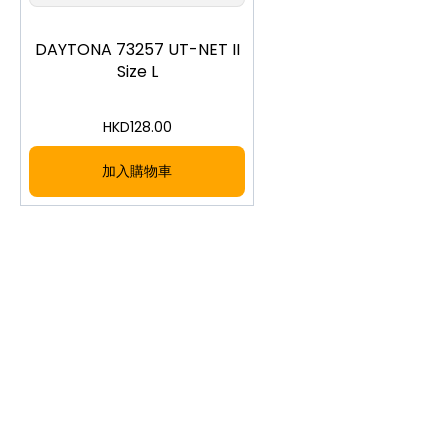
DAYTONA 73257 UT-NET II
Size L
HKD
128.00
加入購物車