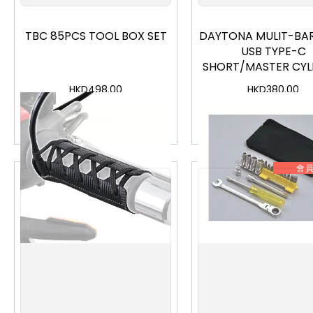
TBC 85PCS TOOL BOX SET
DAYTONA MULIT-BA
USB TYPE-C
SHORT/MASTER CYL
CLAMP #1767
HKD
498.00
HKD
380.00
加入購物車
加入購物車
會