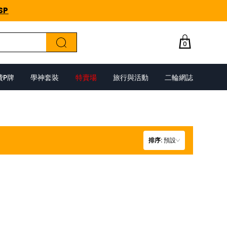
SP
0
費P牌
學神套裝
特賣場
旅行與活動
二輪網誌
排序
:
預設