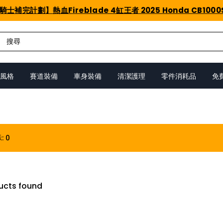
騎士補完計劃】熱血Fireblade 4缸王者 2025 Honda CB1000
風格
賽道裝備
車身裝備
清潔護理
零件消耗品
免
示
:
0
ucts found